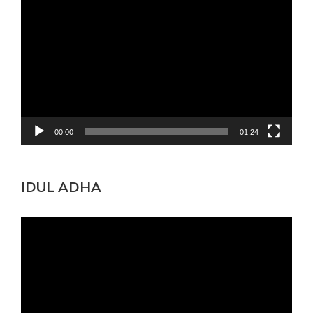
Video
00:00
01:24
IDUL ADHA
Pemutar
Video