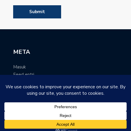
META
Masuk
Feed entri
Feed komentar
WordPress.org
@Griya Yatim Syari'ah Mandiri