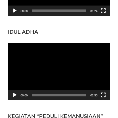
00:00
01:24
IDUL ADHA
Pemutar
Video
00:00
02:53
KEGIATAN “PEDULI KEMANUSIAAN”