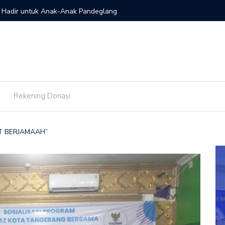
s Hadir untuk Anak-Anak Pandeglang
TPQ GYS 
Rekening Donasi
T BERJAMAAH”