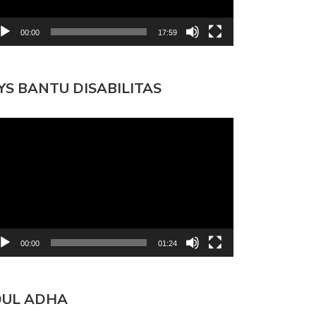
00:00
17:59
YS BANTU DISABILITAS
mutar
deo
00:00
01:24
DUL ADHA