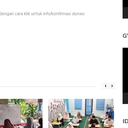
ngan cara klik untuk info/konfirmasi donasi
G
Pe
Vi
I