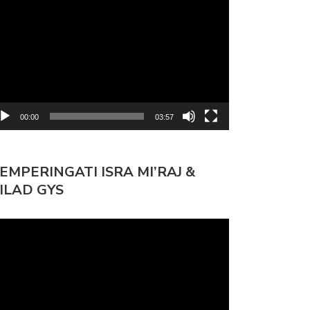
mutar
deo
00:00
03:57
EMPERINGATI ISRA MI’RAJ &
ILAD GYS
mutar
deo