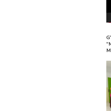
G
“
M