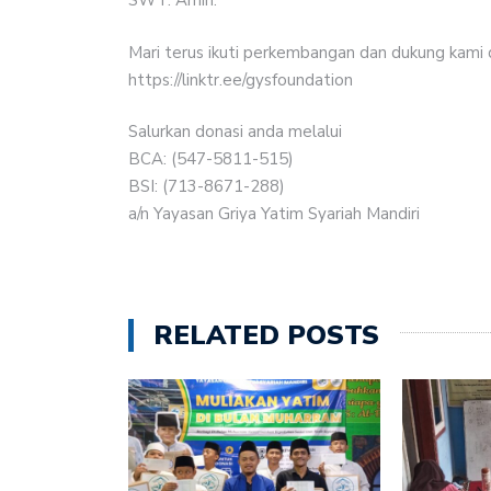
SWT. Amin.
Mari terus ikuti perkembangan dan dukung kami de
https://linktr.ee/gysfoundation
Salurkan donasi anda melalui
BCA: (547-5811-515)
BSI: (713-8671-288)
a/n Yayasan Griya Yatim Syariah Mandiri
RELATED POSTS