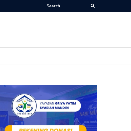
Rutin Setiap Jumat: Menumbuhkan Kecintaan Anak terhadap Al-Qur’