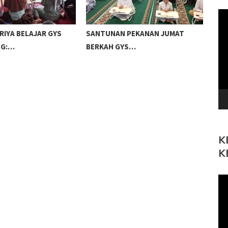
Pe
Vi
PEKANAN JUMAT
SANTUNAN, DOA BERSAMA, DAN
SAN
S…
JUMAT…
DA
K
K
Pe
Vi