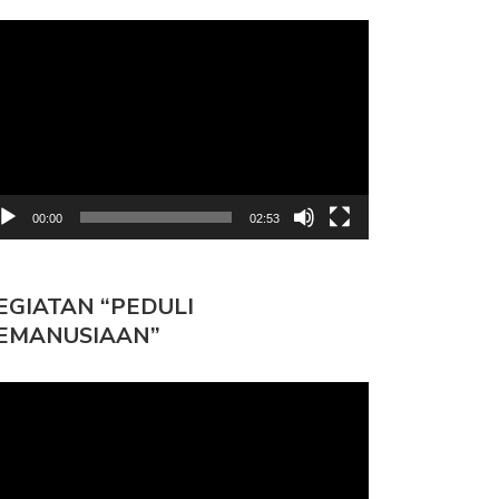
mutar
deo
TUNAN JUMAT BERKAH GYS
GRIYA BELAJAR GYS
LAM…
PANDEGLANG: RUANG…
00:00
02:53
EGIATAN “PEDULI
EMANUSIAAN”
mutar
deo