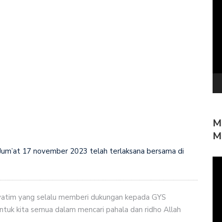
Pe
Vi
M
M
 Jum’at 17 november 2023 telah terlaksana bersama di
Pe
Vi
 yatim yang selalu memberi dukungan kepada GYS
uk kita semua dalam mencari pahala dan ridho Allah