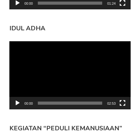
00:00
01:24
IDUL ADHA
Pemutar
Video
00:00
02:53
KEGIATAN “PEDULI KEMANUSIAAN”