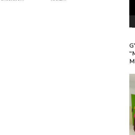
G
“
M