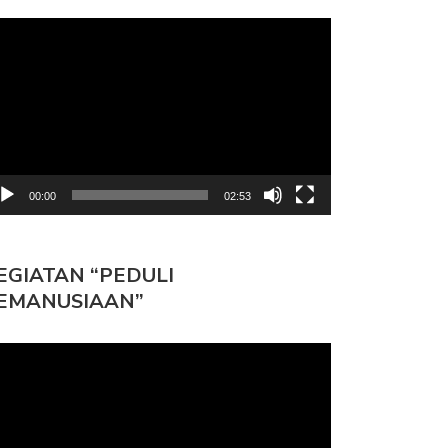
mutar
deo
00:00
02:53
EGIATAN “PEDULI
EMANUSIAAN”
mutar
deo
 MANDIRI RAYAKAN MAULID
GYS PEDULI: KUMPULAN
I…
KEGIATAN JUMAT…