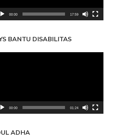
00:00
17:59
YS BANTU DISABILITAS
mutar
deo
00:00
01:24
DUL ADHA