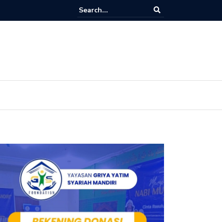
tasi Lebaran Yatim 1448 H: Berbagi Kebahagiaan Bersama Anak-Ana