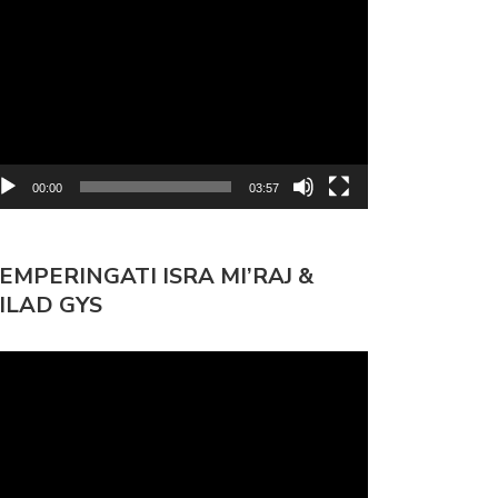
mutar
deo
00:00
03:57
EMPERINGATI ISRA MI’RAJ &
ILAD GYS
mutar
deo