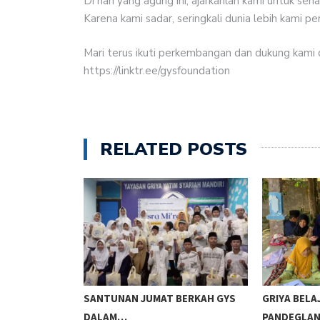
Di hari yang agung ini, ajarkanlah kami untuk s
Karena kami sadar, seringkali dunia lebih kami p
Mari terus ikuti perkembangan dan dukung kami de
https://linktr.ee/gysfoundation
RELATED POSTS
ERSAMA, DAN
SANTUNAN JUMAT BERKAH GYS
GRIYA BELA
DALAM…
PANDEGLAN