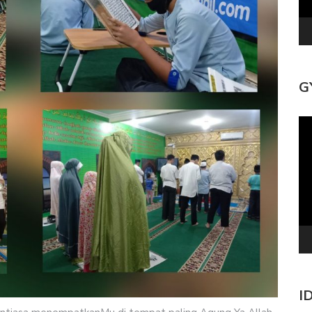
G
Pe
Vi
I