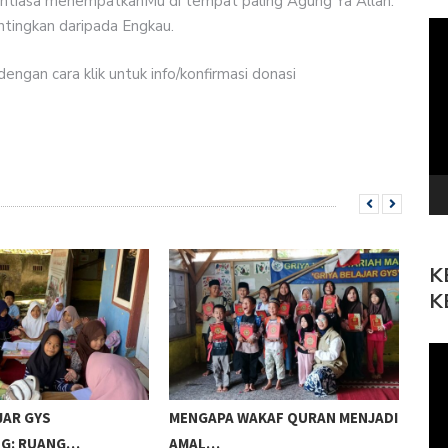
enantiasa menempatkanMu di tempat paling Agung Ya Allah.
entingkan daripada Engkau.
Pe
Vi
ngan cara klik untuk info/konfirmasi donasi
K
K
Pe
Vi
JAR GYS
MENGAPA WAKAF QURAN MENJADI
GYS
G: RUANG…
AMAL…
NAB