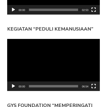
00:00
02:53
KEGIATAN “PEDULI KEMANUSIAAN”
Pemutar
Video
00:00
06:54
GYS FOUNDATION “MEMPERINGATI