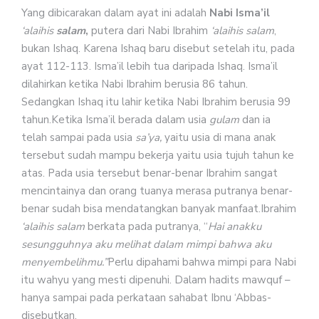
Yang dibicarakan dalam ayat ini adalah
Nabi Isma’il
‘alaihis
salam
,
putera dari Nabi Ibrahim
‘alaihis salam
,
bukan Ishaq. Karena Ishaq baru disebut setelah itu, pada
ayat 112-113. Isma’il lebih tua daripada Ishaq. Isma’il
dilahirkan ketika Nabi Ibrahim berusia 86 tahun.
Sedangkan Ishaq itu lahir ketika Nabi Ibrahim berusia 99
tahun.Ketika Isma’il berada dalam usia
gulam
dan ia
telah sampai pada usia
sa’ya,
yaitu usia di mana anak
tersebut sudah mampu bekerja yaitu usia tujuh tahun ke
atas. Pada usia tersebut benar-benar Ibrahim sangat
mencintainya dan orang tuanya merasa putranya benar-
benar sudah bisa mendatangkan banyak manfaat.Ibrahim
‘alaihis salam
berkata pada putranya, “
Hai anakku
sesungguhnya aku melihat dalam mimpi bahwa aku
menyembelihmu.”
Perlu dipahami bahwa mimpi para Nabi
itu wahyu yang mesti dipenuhi. Dalam hadits mawquf –
hanya sampai pada perkataan sahabat Ibnu ‘Abbas-
disebutkan,