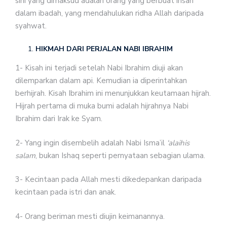
sini yang dimaksud adalah orang yang berbuat ihsan
dalam ibadah, yang mendahulukan ridha Allah daripada
syahwat.
HIKMAH DARI PERJALAN NABI IBRAHIM
1- Kisah ini terjadi setelah Nabi Ibrahim diuji akan
dilemparkan dalam api. Kemudian ia diperintahkan
berhijrah. Kisah Ibrahim ini menunjukkan keutamaan hijrah.
Hijrah pertama di muka bumi adalah hijrahnya Nabi
Ibrahim dari Irak ke Syam.
2- Yang ingin disembelih adalah Nabi Isma’il
‘alaihis
salam
, bukan Ishaq seperti pernyataan sebagian ulama.
3- Kecintaan pada Allah mesti dikedepankan daripada
kecintaan pada istri dan anak.
4- Orang beriman mesti diujin keimanannya.