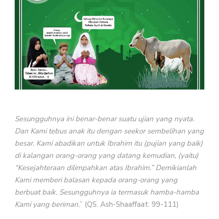
Sesungguhnya ini benar-benar suatu ujian yang nyata.
Dan Kami tebus anak itu dengan seekor sembelihan yang
besar. Kami abadikan untuk Ibrahim itu (pujian yang baik)
di kalangan orang-orang yang datang kemudian, (yaitu)
“Kesejahteraan dilimpahkan atas Ibrahim.” Demikianlah
Kami memberi balasan kepada orang-orang yang
berbuat baik. Sesungguhnya ia termasuk hamba-hamba
Kami yang beriman.
” (QS. Ash-Shaaffaat: 99-111)