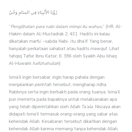
رُؤْيَا الأَنْبِيَاءِ فِي المنَامِ وَحْيٌ
“
Penglihatan para nabi dalam mimpi itu wahyu.
” (HR. Al-
Hakim dalam Al-Mustadrak 2: 431. Hadits ini kalau
dikatakan marfu’ –sabda Nabi- itu dha’if. Yang benar,
hanyalah perkataan sahabat atau hadits mawquf. Lihat
tahqiq Tafsir Ibnu Katsir, 6: 386 oleh Syaikh Abu Ishaq
Al-Huwaini
hafizhahullah
)
Isma’il ingin bersabar, ingin harap pahala dengan
menjalankan perintah tersebut, mengharap ridha
Rabbnya serta ingin berbakti pada orang tuanya. Isma’il
pun meminta pada bapaknya untuk melaksanakan apa
yang telah diperintahkan oleh Allah
Ta’ala
. Niscaya akan
didapati Isma’il termasuk orang-orang yang sabar atas
kehendak Allah. Kesabaran tersebut dikaitkan dengan
kehendak Allah karena memang tanpa kehendak Allah,