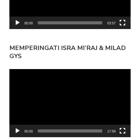
00:00
03:57
MEMPERINGATI ISRA MI’RAJ & MILAD
GYS
Pemutar
Video
00:00
17:59