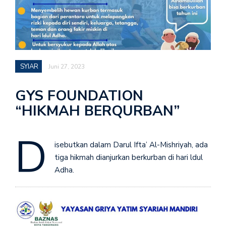
SYIAR
Juni 27, 2023
GYS FOUNDATION
“HIKMAH BERQURBAN”
D
isebutkan dalam Darul Ifta’ Al-Mishriyah, ada
tiga hikmah dianjurkan berkurban di hari ldul
Adha.