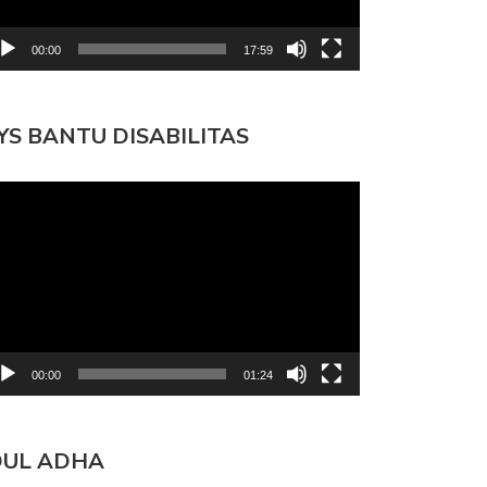
00:00
17:59
YS BANTU DISABILITAS
mutar
deo
00:00
01:24
DUL ADHA