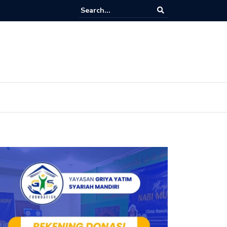
Rutin Setiap Jumat: Menumbuhkan Kecintaan Anak terhadap Al-Qur’