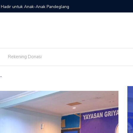
s Hadir untuk Anak-Anak Pandeglang
TPQ GYS 
Rekening Donasi
”