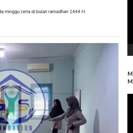
Pe
Vi
a minggu ceria di bulan ramadhan 1444 H.
M
M
Pe
Vi