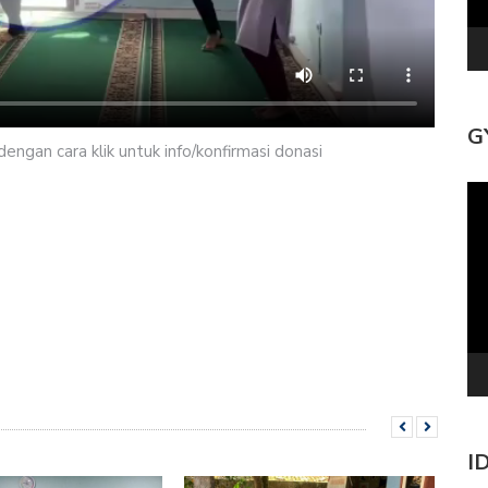
G
ngan cara klik untuk info/konfirmasi donasi
Pe
Vi
I