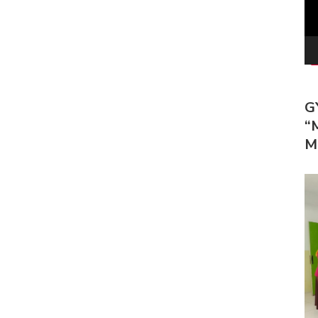
G
“
M