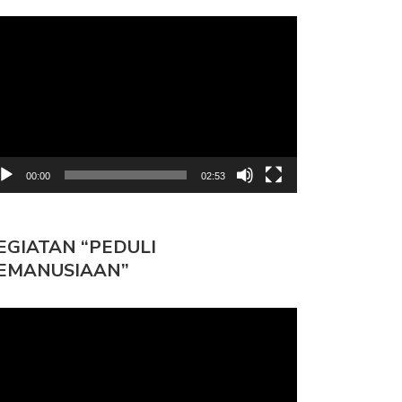
mutar
deo
 LEARNING: BELAJAR SERU
PROGRAM BUDIDAYA IKAN NILA –
RSAMA…
…
00:00
02:53
EGIATAN “PEDULI
EMANUSIAAN”
mutar
deo