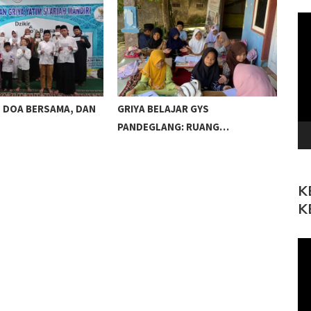
Pe
Vi
 DOA BERSAMA, DAN
GRIYA BELAJAR GYS
FUN
PANDEGLANG: RUANG…
BE
K
K
Pe
Vi