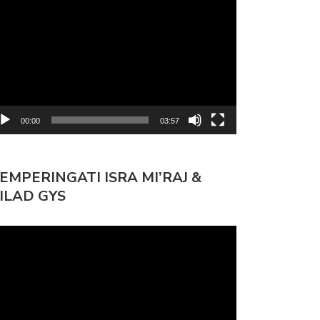
mutar
deo
00:00
03:57
EMPERINGATI ISRA MI’RAJ &
ILAD GYS
mutar
deo