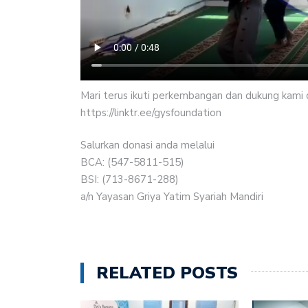
Mari terus ikuti perkembangan dan dukung kami de
https://linktr.ee/gysfoundation
Salurkan donasi anda melalui
BCA: (547-5811-515)
BSI: (713-8671-288)
a/n Yayasan Griya Yatim Syariah Mandiri
RELATED POSTS