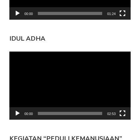
00:00
01:24
IDUL ADHA
Pemutar
Video
00:00
02:53
KEGIATAN “PEDULI KEMANUSIAAN”