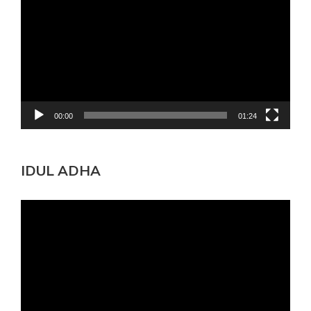
00:00
01:24
IDUL ADHA
Pemutar
Video