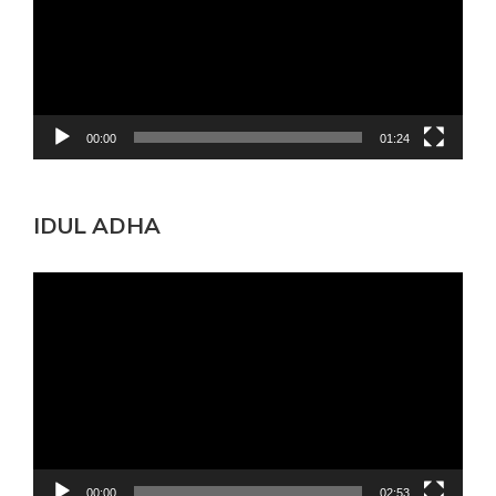
00:00
01:24
IDUL ADHA
Pemutar
Video
00:00
02:53