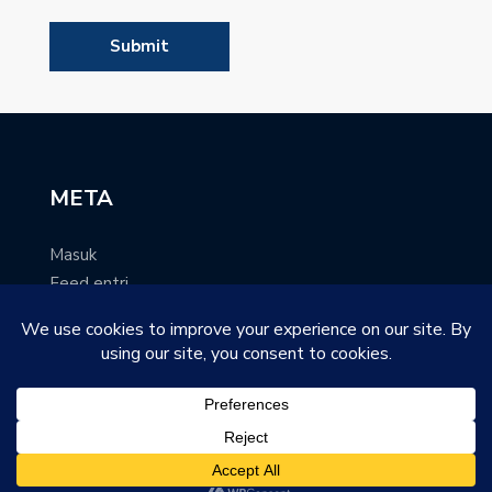
META
Masuk
Feed entri
Feed komentar
WordPress.org
@Griya Yatim Syari'ah Mandiri