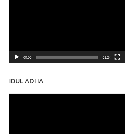
Pemutar
Video
00:00
01:24
IDUL ADHA
Pemutar
Video