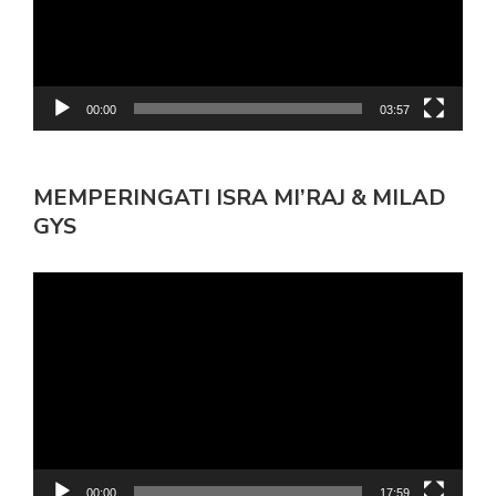
00:00
03:57
MEMPERINGATI ISRA MI’RAJ & MILAD
GYS
Pemutar
Video
00:00
17:59