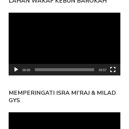
LAHAN WAKAF KEBUN BAROKAH
Pemutar
Video
00:00
03:57
MEMPERINGATI ISRA MI’RAJ & MILAD
GYS
Pemutar
Video