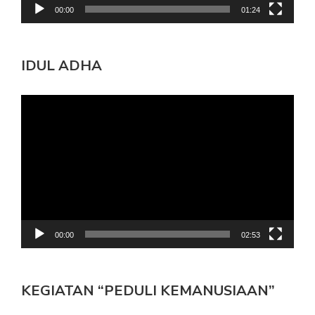
00:00
01:24
IDUL ADHA
Pemutar
Video
00:00
02:53
KEGIATAN “PEDULI KEMANUSIAAN”