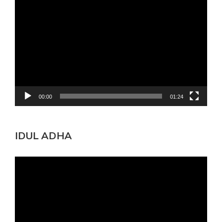
Pemutar
Video
00:00
01:24
IDUL ADHA
Pemutar
Video