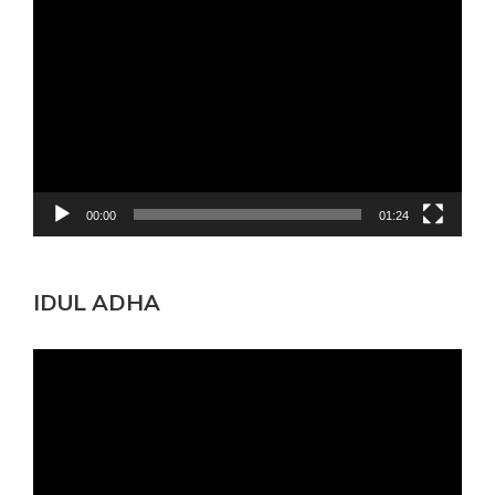
Pemutar
Video
00:00
01:24
IDUL ADHA
Pemutar
Video