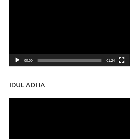
Pemutar
Video
00:00
01:24
IDUL ADHA
Pemutar
Video